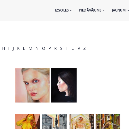
IZSOLES
PIEDĀVĀJUMS
JAUNUMI
H
I
J
K
L
M
N
O
P
R
S
T
U
V
Z