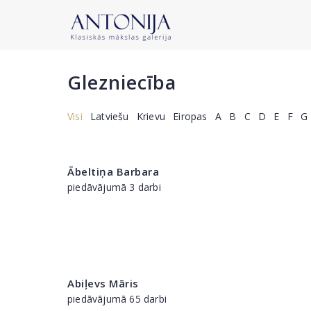
Glezniecība
Visi
Latviešu
Krievu
Eiropas
A
B
C
D
E
F
G
Ābeltiņa Barbara
piedāvājumā 3 darbi
Abiļevs Māris
piedāvājumā 65 darbi