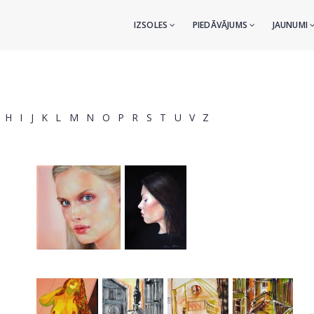
IZSOLES
PIEDĀVĀJUMS
JAUNUMI
H
I
J
K
L
M
N
O
P
R
S
T
U
V
Z