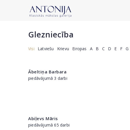
Glezniecība
Visi
Latviešu
Krievu
Eiropas
A
B
C
D
E
F
G
Ābeltiņa Barbara
piedāvājumā 3 darbi
Abiļevs Māris
piedāvājumā 65 darbi