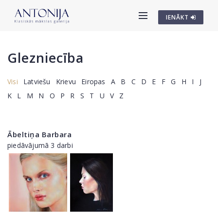
IENĀKT
Glezniecība
Visi
Latviešu
Krievu
Eiropas
A
B
C
D
E
F
G
H
I
J
K
L
M
N
O
P
R
S
T
U
V
Z
Ābeltiņa Barbara
piedāvājumā 3 darbi