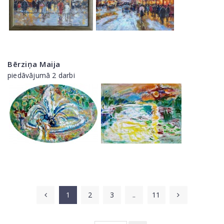
Bērziņa Maija
piedāvājumā 2 darbi
1
2
3
..
11