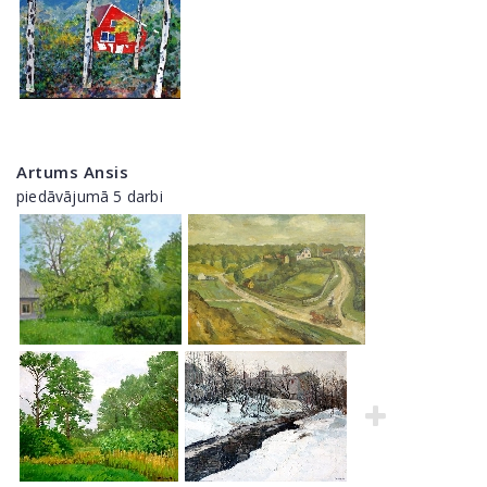
Artums Ansis
piedāvājumā 5 darbi