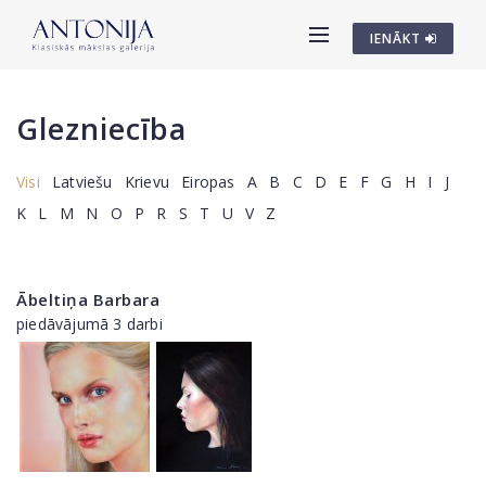
IENĀKT
Glezniecība
Visi
Latviešu
Krievu
Eiropas
A
B
C
D
E
F
G
H
I
J
K
L
M
N
O
P
R
S
T
U
V
Z
Ābeltiņa Barbara
piedāvājumā 3 darbi