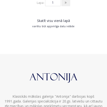
Lapa:
Skatīt visu vienā lapā
varētu būt apjomīga datu ielāde
Klasiskās mākslas galerija "Antonija" darbojas kopš
1991.gada. Galerijas specializācija ir 20.gs. latviešu un cittautu
glezniecības un mākslas priekšmetu vecmeistaru, kā arī jauno