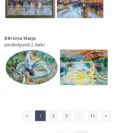
Bērziņa Maija
piedāvājumā 2 darbi
1
2
3
..
11