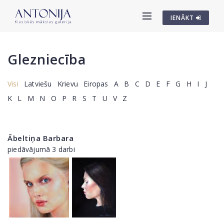
IENĀKT
Glezniecība
Visi
Latviešu
Krievu
Eiropas
A
B
C
D
E
F
G
H
I
J
K
L
M
N
O
P
R
S
T
U
V
Z
Ābeltiņa Barbara
piedāvājumā 3 darbi