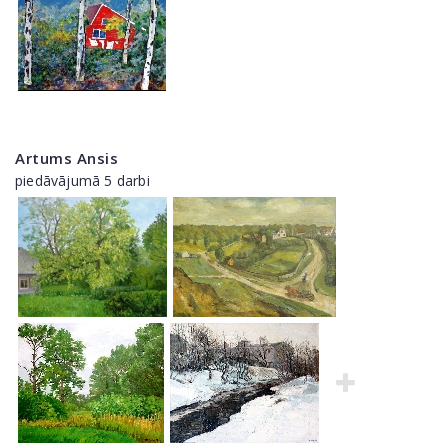
Artums Ansis
piedāvājumā 5 darbi