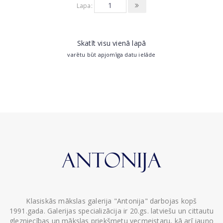
Lapa:
Skatīt visu vienā lapā
varētu būt apjomīga datu ielāde
Klasiskās mākslas galerija "Antonija" darbojas kopš
1991.gada. Galerijas specializācija ir 20.gs. latviešu un cittautu
glezniecības un mākslas priekšmetu vecmeistaru, kā arī jauno