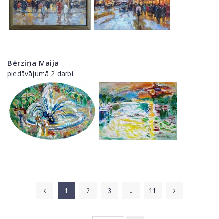
Bērziņa Maija
piedāvājumā 2 darbi
1
2
3
..
11