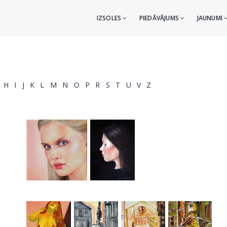
IZSOLES
PIEDĀVĀJUMS
JAUNUMI
H
I
J
K
L
M
N
O
P
R
S
T
U
V
Z