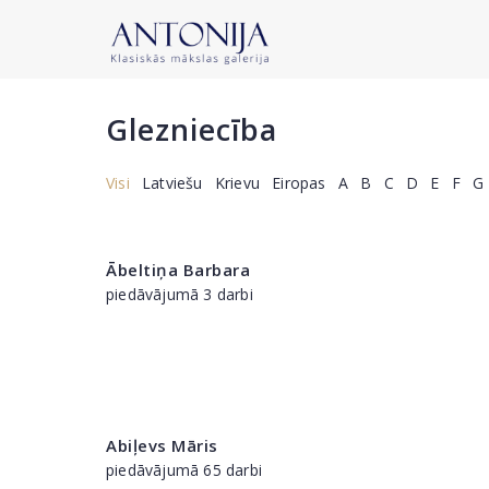
Glezniecība
Visi
Latviešu
Krievu
Eiropas
A
B
C
D
E
F
G
Ābeltiņa Barbara
piedāvājumā 3 darbi
Abiļevs Māris
piedāvājumā 65 darbi