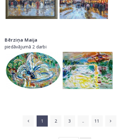
Bērziņa Maija
piedāvājumā 2 darbi
1
2
3
..
11