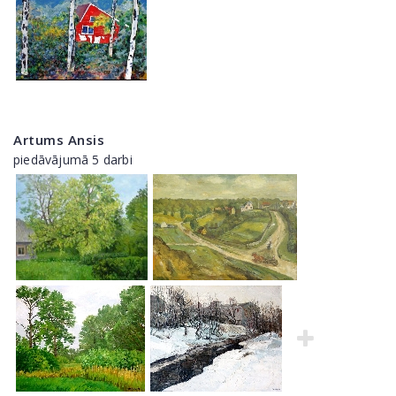
Artums Ansis
piedāvājumā 5 darbi