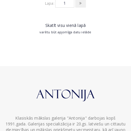
Lapa:
Skatīt visu vienā lapā
varētu būt apjomīga datu ielāde
Klasiskās mākslas galerija "Antonija" darbojas kopš
1991.gada. Galerijas specializācija ir 20.gs. latviešu un cittautu
glezniecības un mākslas priekšmetu vecmeistaru, kā arī jauno