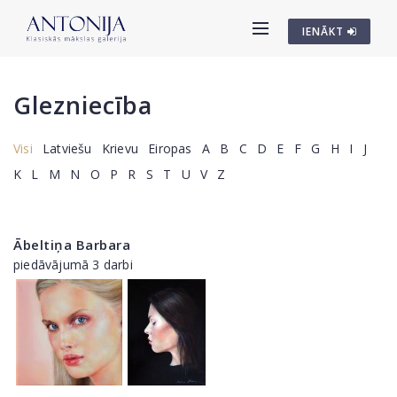
IENĀKT
Glezniecība
Visi
Latviešu
Krievu
Eiropas
A
B
C
D
E
F
G
H
I
J
K
L
M
N
O
P
R
S
T
U
V
Z
Ābeltiņa Barbara
piedāvājumā 3 darbi