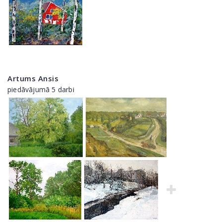
Artums Ansis
piedāvājumā 5 darbi