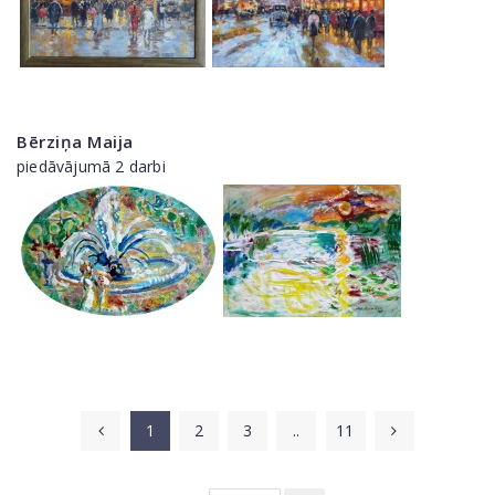
Bērziņa Maija
piedāvājumā 2 darbi
1
2
3
..
11