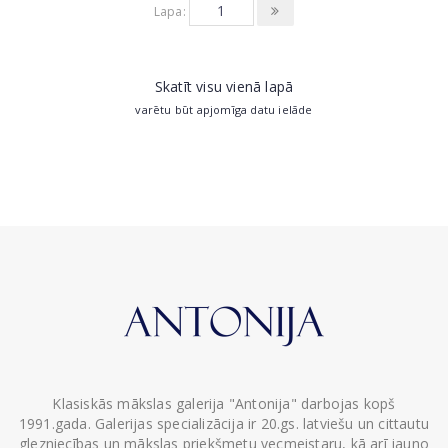
Lapa:
Skatīt visu vienā lapā
varētu būt apjomīga datu ielāde
Klasiskās mākslas galerija "Antonija" darbojas kopš
1991.gada. Galerijas specializācija ir 20.gs. latviešu un cittautu
glezniecības un mākslas priekšmetu vecmeistaru, kā arī jauno