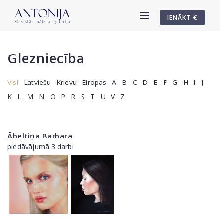
IENĀKT
Glezniecība
Visi
Latviešu
Krievu
Eiropas
A
B
C
D
E
F
G
H
I
J
K
L
M
N
O
P
R
S
T
U
V
Z
Ābeltiņa Barbara
piedāvājumā 3 darbi