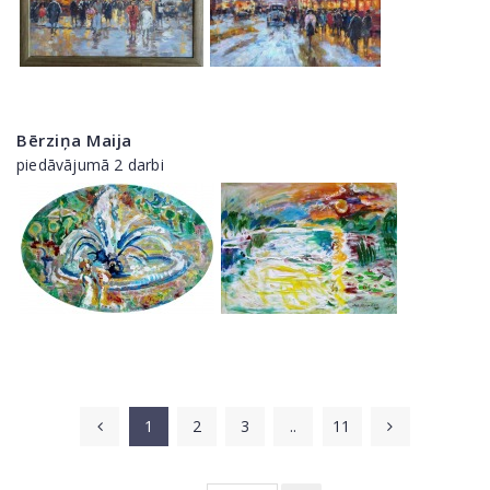
Bērziņa Maija
piedāvājumā 2 darbi
1
2
3
..
11