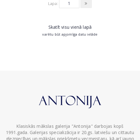
Lapa:
Skatīt visu vienā lapā
varētu būt apjomīga datu ielāde
Klasiskās mākslas galerija "Antonija" darbojas kopš
1991.gada. Galerijas specializācija ir 20.gs. latviešu un cittautu
glezniecības un mākslas priekšmetu vecmeistaru, kā arī jauno