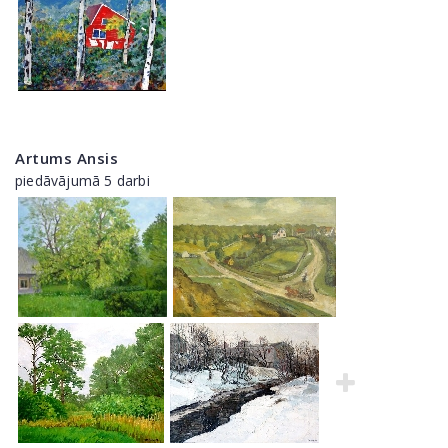
Artums Ansis
piedāvājumā 5 darbi