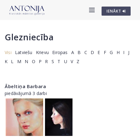
IENĀKT
Glezniecība
Visi
Latviešu
Krievu
Eiropas
A
B
C
D
E
F
G
H
I
J
K
L
M
N
O
P
R
S
T
U
V
Z
Ābeltiņa Barbara
piedāvājumā 3 darbi