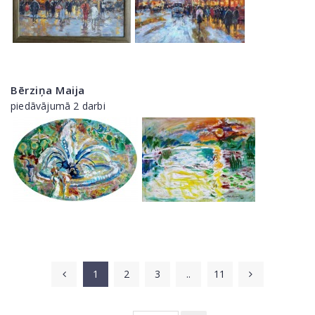
Bērziņa Maija
piedāvājumā 2 darbi
1
2
3
..
11