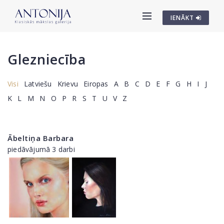
IENĀKT
Glezniecība
Visi
Latviešu
Krievu
Eiropas
A
B
C
D
E
F
G
H
I
J
K
L
M
N
O
P
R
S
T
U
V
Z
Ābeltiņa Barbara
piedāvājumā 3 darbi