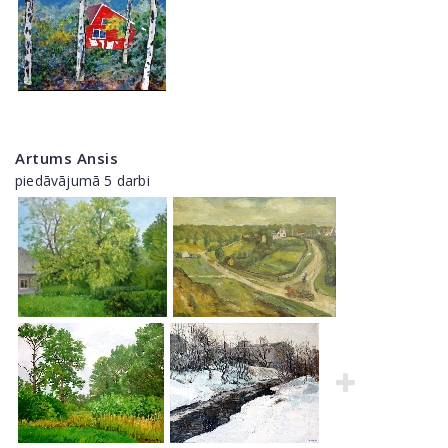
Artums Ansis
piedāvājumā 5 darbi