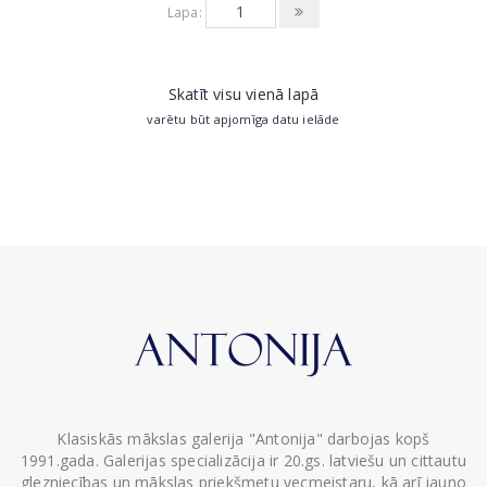
Lapa:
Skatīt visu vienā lapā
varētu būt apjomīga datu ielāde
Klasiskās mākslas galerija "Antonija" darbojas kopš
1991.gada. Galerijas specializācija ir 20.gs. latviešu un cittautu
glezniecības un mākslas priekšmetu vecmeistaru, kā arī jauno