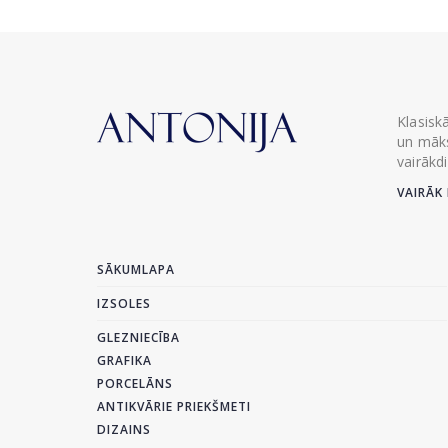
Klasisk
un māks
vairākd
VAIRĀK 
SĀKUMLAPA
IZSOLES
GLEZNIECĪBA
GRAFIKA
PORCELĀNS
ANTIKVĀRIE PRIEKŠMETI
DIZAINS