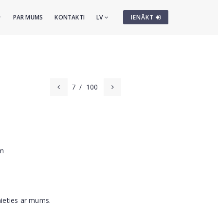
PAR MUMS
KONTAKTI
LV
IENĀKT
7
/
100
cm
nieties ar mums.