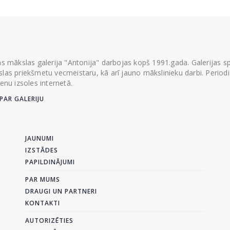
ās mākslas galerija "Antonija" darbojas kopš 1991.gada. Galerijas spec
las priekšmetu vecmeistaru, kā arī jauno mākslinieku darbi. Periodisk
ienu izsoles internetā.
PAR GALERIJU
JAUNUMI
IZSTĀDES
PAPILDINĀJUMI
PAR MUMS
DRAUGI UN PARTNERI
KONTAKTI
AUTORIZĒTIES