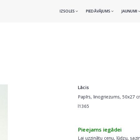
IZSOLES
PIEDĀVĀJUMS
JAUNUMI
Lācis
Papīrs, linogriezums, 50x27 
l1365
Pieejams iegādei
Lai uzzinātu cenu, lūdzu, sazi