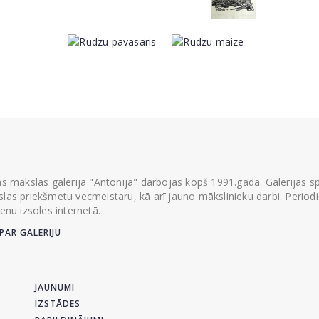
ās mākslas galerija "Antonija" darbojas kopš 1991.gada. Galerijas spec
las priekšmetu vecmeistaru, kā arī jauno mākslinieku darbi. Periodisk
ienu izsoles internetā.
PAR GALERIJU
JAUNUMI
IZSTĀDES