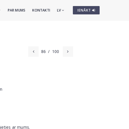
PAR MUMS
KONTAKTI
LV
IENĀKT
86
/
100
cm
nieties ar mums.