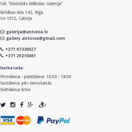
SIA "Klasiskās Mākslas Galerija"
Brīvības iela 142, Rīga
LV-1012, Latvija
galerija@antonia.lv
gallery.antonia@gmail.com
+371 67338927
+371 29210081
Darba laiks:
Pirmdiena - piektdiena: 10:00 - 18:00
Sestdiena: pēc vienošanās
Svētdiena: brīvs