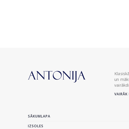
Klasisk
un māks
vairākd
VAIRĀK 
SĀKUMLAPA
IZSOLES