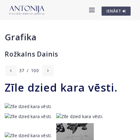
IENĀKT
Grafika
Rožkalns Dainis
37
/
100
Zīle dzied kara vēsti.