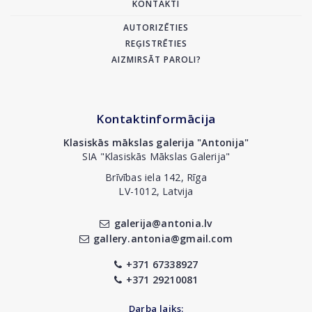
KONTAKTI
AUTORIZĒTIES
REĢISTRĒTIES
AIZMIRSĀT PAROLI?
Kontaktinformācija
Klasiskās mākslas galerija "Antonija"
SIA "Klasiskās Mākslas Galerija"
Brīvības iela 142, Rīga
LV-1012, Latvija
galerija@antonia.lv
gallery.antonia@gmail.com
+371 67338927
+371 29210081
Darba laiks: