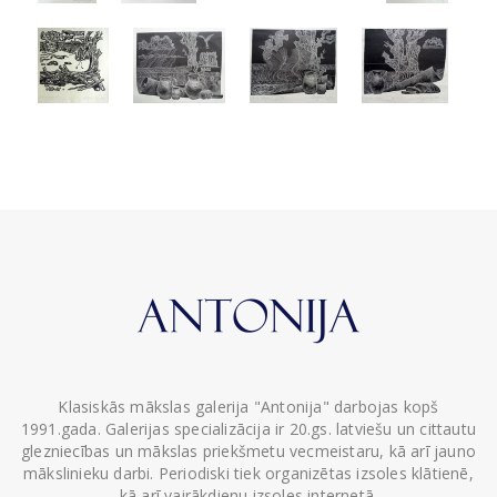
Klasiskās mākslas galerija "Antonija" darbojas kopš
1991.gada. Galerijas specializācija ir 20.gs. latviešu un cittautu
glezniecības un mākslas priekšmetu vecmeistaru, kā arī jauno
mākslinieku darbi. Periodiski tiek organizētas izsoles klātienē,
kā arī vairākdienu izsoles internetā.