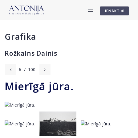
IENĀKT
Grafika
Rožkalns Dainis
6
/
100
Mierīgā jūra.