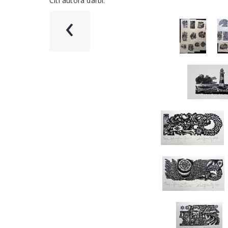
Citi autora darbi:
‹