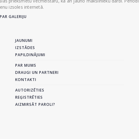
las priekšmetu vecmeistaru, kā arī jauno mākslinieku darbi. Periodisk
ienu izsoles internetā.
PAR GALERIJU
JAUNUMI
IZSTĀDES
PAPILDINĀJUMI
PAR MUMS
DRAUGI UN PARTNERI
KONTAKTI
AUTORIZĒTIES
REĢISTRĒTIES
AIZMIRSĀT PAROLI?