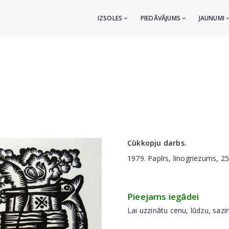
IZSOLES
PIEDĀVĀJUMS
JAUNUMI
Cūkkopju darbs.
1979. Papīrs, linogriezums, 2
Pieejams iegādei
Lai uzzinātu cenu, lūdzu, sazi