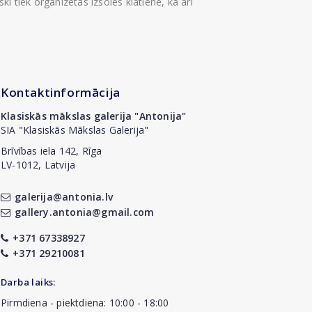
i tiek organizētas izsoles klātienē, kā arī
Kontaktinformācija
Klasiskās mākslas galerija "Antonija"
SIA "Klasiskās Mākslas Galerija"
Brīvības iela 142, Rīga
LV-1012, Latvija
galerija@antonia.lv
gallery.antonia@gmail.com
+371 67338927
+371 29210081
Darba laiks:
Pirmdiena - piektdiena: 10:00 - 18:00