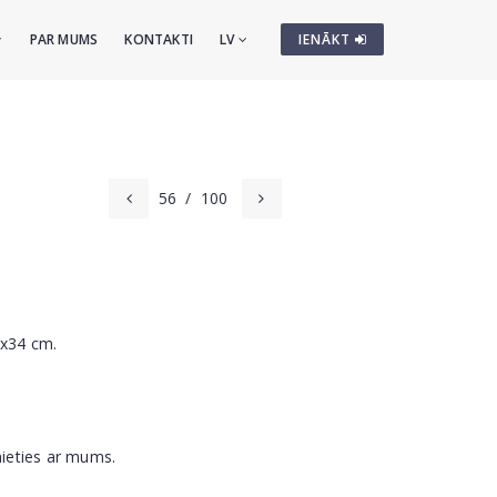
PAR MUMS
KONTAKTI
LV
IENĀKT
56
/
100
5x34 cm.
nieties ar mums.