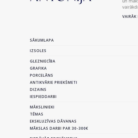
un māks
vairākd
VAIRĀK 
SĀKUMLAPA
IZSOLES
GLEZNIECĪBA
GRAFIKA
PORCELĀNS
ANTIKVĀRIE PRIEKŠMETI
DIZAINS
IESPIEDDARBI
MĀKSLINIEKI
TĒMAS
EKSKLUZĪVAS DĀVANAS
MĀKSLAS DARBI PAR 30-300€