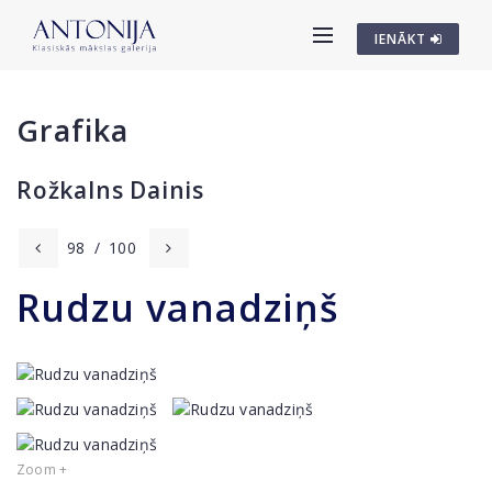
IENĀKT
Grafika
Rožkalns Dainis
98
/
100
Rudzu vanadziņš
Zoom +