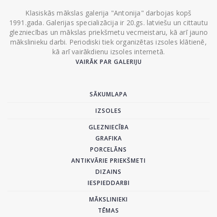
Klasiskās mākslas galerija "Antonija" darbojas kopš
1991.gada. Galerijas specializācija ir 20.gs. latviešu un cittautu
glezniecības un mākslas priekšmetu vecmeistaru, kā arī jauno
mākslinieku darbi. Periodiski tiek organizētas izsoles klātienē,
kā arī vairākdienu izsoles internetā.
VAIRĀK PAR GALERIJU
SĀKUMLAPA
IZSOLES
GLEZNIECĪBA
GRAFIKA
PORCELĀNS
ANTIKVĀRIE PRIEKŠMETI
DIZAINS
IESPIEDDARBI
MĀKSLINIEKI
TĒMAS