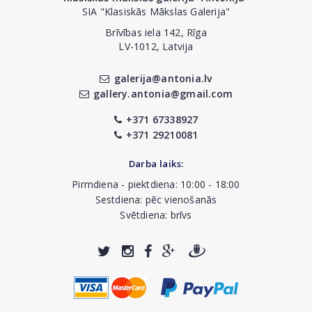
SIA "Klasiskās Mākslas Galerija"
Brīvības iela 142, Rīga
LV-1012, Latvija
galerija@antonia.lv
gallery.antonia@gmail.com
+371 67338927
+371 29210081
Darba laiks:
Pirmdiena - piektdiena: 10:00 - 18:00
Sestdiena: pēc vienošanās
Svētdiena: brīvs