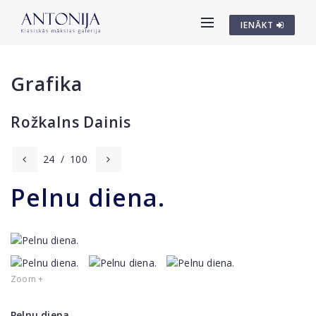
IENĀKT
Grafika
Rožkalns Dainis
24
/
100
Pelnu diena.
Zoom +
Pelnu diena.