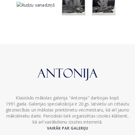
Klasiskās mākslas galerija "Antonija" darbojas kopš
1991.gada. Galerijas specializācija ir 20.gs. latviešu un cittautu
glezniecības un mākslas priekšmetu vecmeistaru, kā arī jauno
mākslinieku darbi. Periodiski tiek organizētas izsoles klātienē,
kā arī vairākdienu izsoles internetā.
VAIRĀK PAR GALERIJU