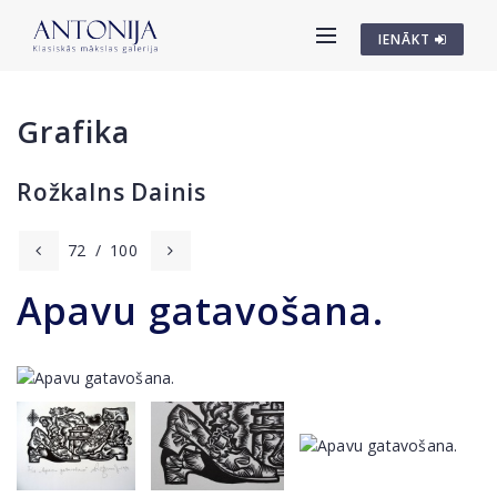
IENĀKT
Grafika
Rožkalns Dainis
72
/
100
Apavu gatavošana.