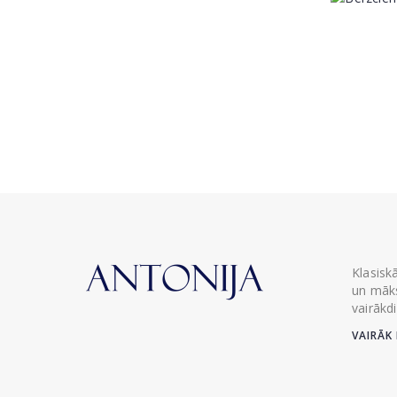
Klasisk
un māks
vairākd
VAIRĀK 