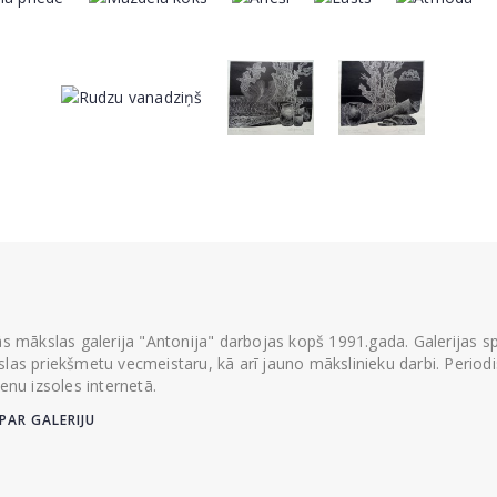
ās mākslas galerija "Antonija" darbojas kopš 1991.gada. Galerijas spec
las priekšmetu vecmeistaru, kā arī jauno mākslinieku darbi. Periodisk
ienu izsoles internetā.
PAR GALERIJU