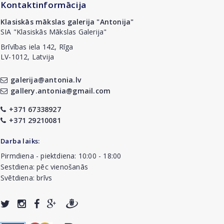
Kontaktinformācija
Klasiskās mākslas galerija "Antonija"
SIA "Klasiskās Mākslas Galerija"
Brīvības iela 142, Rīga
LV-1012, Latvija
galerija@antonia.lv
gallery.antonia@gmail.com
+371 67338927
+371 29210081
Darba laiks:
Pirmdiena - piektdiena: 10:00 - 18:00
Sestdiena: pēc vienošanās
Svētdiena: brīvs