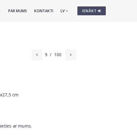
PAR MUMS
KONTAKTI
LV
IENĀKT
9
/
100
1x27,5 cm
nieties ar mums.