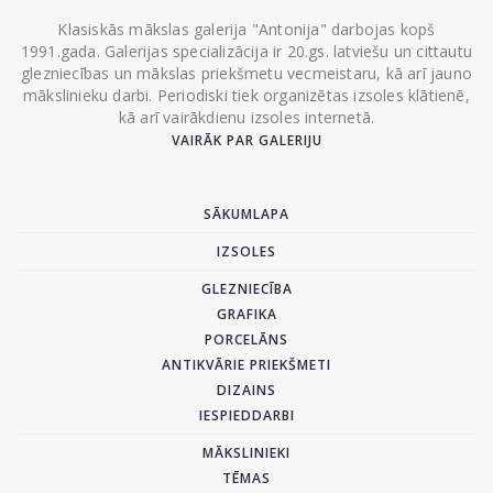
Klasiskās mākslas galerija "Antonija" darbojas kopš
1991.gada. Galerijas specializācija ir 20.gs. latviešu un cittautu
glezniecības un mākslas priekšmetu vecmeistaru, kā arī jauno
mākslinieku darbi. Periodiski tiek organizētas izsoles klātienē,
kā arī vairākdienu izsoles internetā.
VAIRĀK PAR GALERIJU
SĀKUMLAPA
IZSOLES
GLEZNIECĪBA
GRAFIKA
PORCELĀNS
ANTIKVĀRIE PRIEKŠMETI
DIZAINS
IESPIEDDARBI
MĀKSLINIEKI
TĒMAS