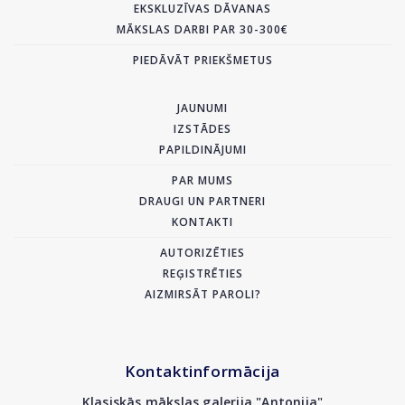
EKSKLUZĪVAS DĀVANAS
MĀKSLAS DARBI PAR 30-300€
PIEDĀVĀT PRIEKŠMETUS
JAUNUMI
IZSTĀDES
PAPILDINĀJUMI
PAR MUMS
DRAUGI UN PARTNERI
KONTAKTI
AUTORIZĒTIES
REĢISTRĒTIES
AIZMIRSĀT PAROLI?
Kontaktinformācija
Klasiskās mākslas galerija "Antonija"