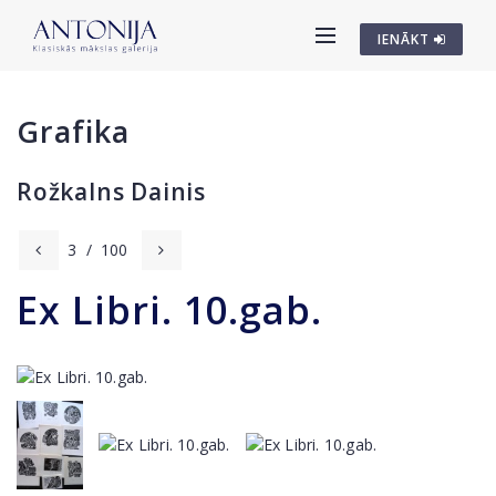
IENĀKT
Grafika
Rožkalns Dainis
3
/
100
Ex Libri. 10.gab.