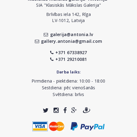
SIA "Klasiskās Mākslas Galerija"
Brīvības iela 142, Rīga
LV-1012, Latvija
galerija@antonia.lv
gallery.antonia@gmail.com
+371 67338927
+371 29210081
Darba laiks:
Pirmdiena - piektdiena: 10:00 - 18:00
Sestdiena: pēc vienošanās
Svētdiena: brīvs