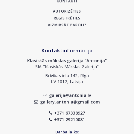
KONTAKTI
AUTORIZĒTIES
REĢISTRĒTIES
AIZMIRSĀT PAROLI?
Kontaktinformācija
Klasiskās mākslas galerija "Antonija"
SIA "Klasiskās Mākslas Galerija"
Brīvības iela 142, Rīga
LV-1012, Latvija
galerija@antonia.lv
gallery.antonia@gmail.com
+371 67338927
+371 29210081
Darba laiks: