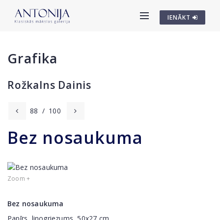
IENĀKT
Grafika
Rožkalns Dainis
88
/
100
Bez nosaukuma
Zoom +
Bez nosaukuma
Papīrs, linogriezums, 50x27 cm