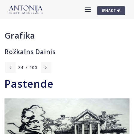
IENĀKT
Grafika
Rožkalns Dainis
84
/
100
Pastende