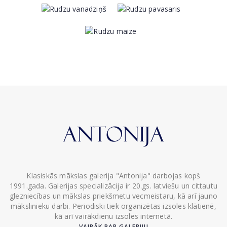
Klasiskās mākslas galerija "Antonija" darbojas kopš
1991.gada. Galerijas specializācija ir 20.gs. latviešu un cittautu
glezniecības un mākslas priekšmetu vecmeistaru, kā arī jauno
mākslinieku darbi. Periodiski tiek organizētas izsoles klātienē,
kā arī vairākdienu izsoles internetā.
VAIRĀK PAR GALERIJU