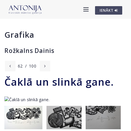
IENĀKT
Grafika
Rožkalns Dainis
62
/
100
Čaklā un slinkā gane.