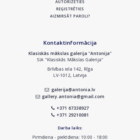
AUTORIZĒTIES
REĢISTRĒTIES
AIZMIRSĀT PAROLI?
Kontaktinformācija
Klasiskās mākslas galerija "Antonija"
SIA "Klasiskās Mākslas Galerija"
Brīvības iela 142, Rīga
LV-1012, Latvija
galerija@antonia.lv
gallery.antonia@gmail.com
+371 67338927
+371 29210081
Darba laiks:
Pirmdiena - piektdiena: 10:00 - 18:00