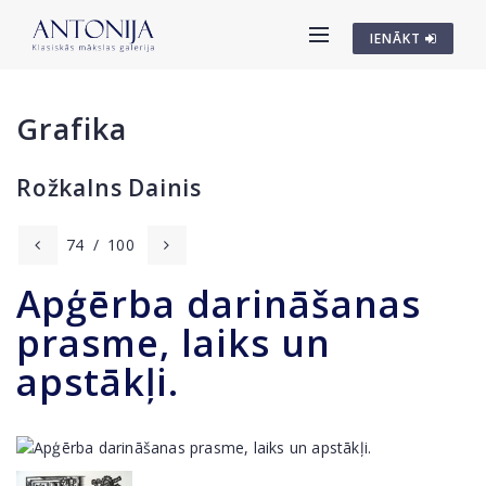
IENĀKT
Grafika
Rožkalns Dainis
74
/
100
Apģērba darināšanas
prasme, laiks un
apstākļi.