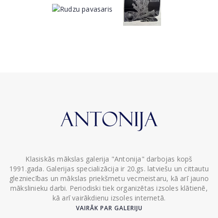
Klasiskās mākslas galerija "Antonija" darbojas kopš
1991.gada. Galerijas specializācija ir 20.gs. latviešu un cittautu
glezniecības un mākslas priekšmetu vecmeistaru, kā arī jauno
mākslinieku darbi. Periodiski tiek organizētas izsoles klātienē,
kā arī vairākdienu izsoles internetā.
VAIRĀK PAR GALERIJU