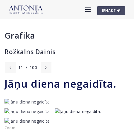
IENĀKT
Grafika
Rožkalns Dainis
11
/
100
Jāņu diena negaidīta.
Zoom +