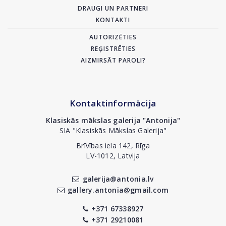
DRAUGI UN PARTNERI
KONTAKTI
AUTORIZĒTIES
REĢISTRĒTIES
AIZMIRSĀT PAROLI?
Kontaktinformācija
Klasiskās mākslas galerija "Antonija"
SIA "Klasiskās Mākslas Galerija"
Brīvības iela 142, Rīga
LV-1012, Latvija
galerija@antonia.lv
gallery.antonia@gmail.com
+371 67338927
+371 29210081