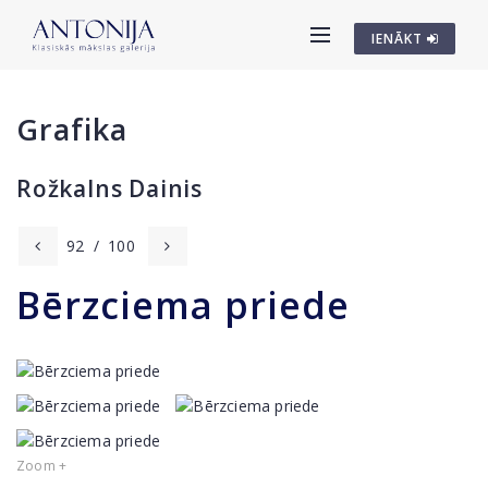
IENĀKT
Grafika
Rožkalns Dainis
92
/
100
Bērzciema priede
Zoom +