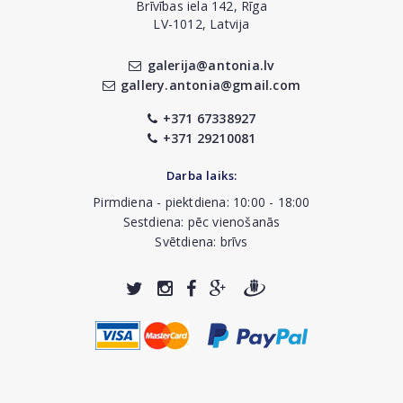
Brīvības iela 142, Rīga
LV-1012, Latvija
galerija@antonia.lv
gallery.antonia@gmail.com
+371 67338927
+371 29210081
Darba laiks:
Pirmdiena - piektdiena: 10:00 - 18:00
Sestdiena: pēc vienošanās
Svētdiena: brīvs