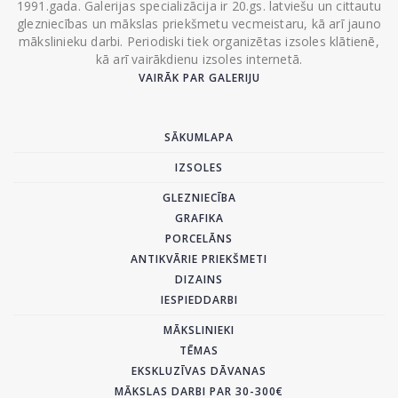
1991.gada. Galerijas specializācija ir 20.gs. latviešu un cittautu
glezniecības un mākslas priekšmetu vecmeistaru, kā arī jauno
mākslinieku darbi. Periodiski tiek organizētas izsoles klātienē,
kā arī vairākdienu izsoles internetā.
VAIRĀK PAR GALERIJU
SĀKUMLAPA
IZSOLES
GLEZNIECĪBA
GRAFIKA
PORCELĀNS
ANTIKVĀRIE PRIEKŠMETI
DIZAINS
IESPIEDDARBI
MĀKSLINIEKI
TĒMAS
EKSKLUZĪVAS DĀVANAS
MĀKSLAS DARBI PAR 30-300€