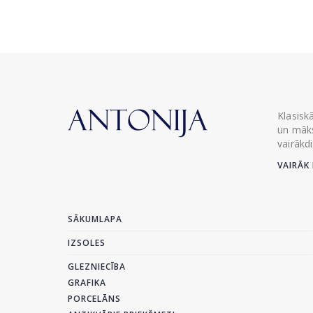
Klasisk
un māks
vairākd
VAIRĀK 
SĀKUMLAPA
IZSOLES
GLEZNIECĪBA
GRAFIKA
PORCELĀNS