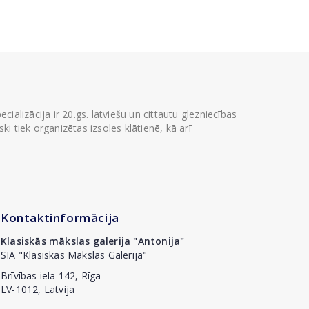
ializācija ir 20.gs. latviešu un cittautu glezniecības
i tiek organizētas izsoles klātienē, kā arī
Kontaktinformācija
Klasiskās mākslas galerija "Antonija"
SIA "Klasiskās Mākslas Galerija"
Brīvības iela 142, Rīga
LV-1012, Latvija