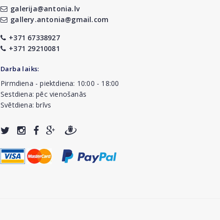
galerija@antonia.lv
gallery.antonia@gmail.com
+371 67338927
+371 29210081
Darba laiks:
Pirmdiena - piektdiena: 10:00 - 18:00
Sestdiena: pēc vienošanās
Svētdiena: brīvs