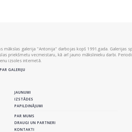
ās mākslas galerija "Antonija" darbojas kopš 1991.gada. Galerijas spec
las priekšmetu vecmeistaru, kā arī jauno mākslinieku darbi. Periodisk
ienu izsoles internetā.
PAR GALERIJU
JAUNUMI
IZSTĀDES
PAPILDINĀJUMI
PAR MUMS
DRAUGI UN PARTNERI
KONTAKTI