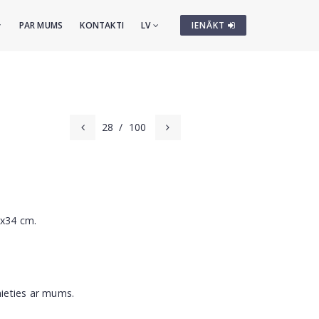
PAR MUMS
KONTAKTI
LV
IENĀKT
28
/
100
5x34 cm.
nieties ar mums.