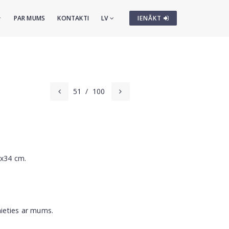
PAR MUMS
KONTAKTI
LV
IENĀKT
51
/
100
0x34 cm.
nieties ar mums.