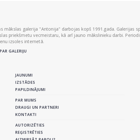
ās mākslas galerija "Antonija" darbojas kopš 1991.gada. Galerijas spec
las priekšmetu vecmeistaru, kā arī jauno mākslinieku darbi. Periodisk
ienu izsoles internetā.
PAR GALERIJU
JAUNUMI
IZSTĀDES
PAPILDINĀJUMI
PAR MUMS
DRAUGI UN PARTNERI
KONTAKTI
AUTORIZĒTIES
REĢISTRĒTIES
AIZMIRSĀT PAROLI?