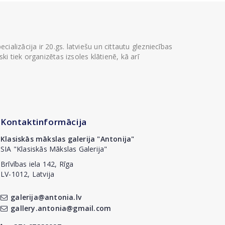
ializācija ir 20.gs. latviešu un cittautu glezniecības
i tiek organizētas izsoles klātienē, kā arī
Kontaktinformācija
Klasiskās mākslas galerija "Antonija"
SIA "Klasiskās Mākslas Galerija"
Brīvības iela 142, Rīga
LV-1012, Latvija
galerija@antonia.lv
gallery.antonia@gmail.com