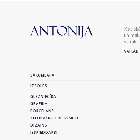
Klasisk
un māks
vairākd
VAIRĀK 
SĀKUMLAPA
IZSOLES
GLEZNIECĪBA
GRAFIKA
PORCELĀNS
ANTIKVĀRIE PRIEKŠMETI
DIZAINS
IESPIEDDARBI