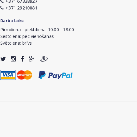
+371 67338927
+371 29210081
Darba laiks:
Pirmdiena - piektdiena: 10:00 - 18:00
Sestdiena: pēc vienošanās
Svētdiena: brīvs