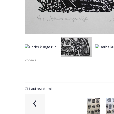
Zoom +
Citi autora darbi:
‹