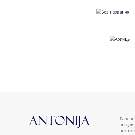
Галере
популя
постоя