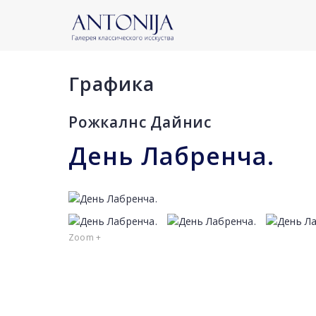
Графика
Рожкалнс Дайниc
День Лабренча.
Zoom +