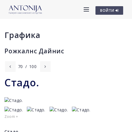
ВОЙТИ
Графика
Рожкалнс Дайниc
70
/
100
Стадо.
Zoom +
Стадо.