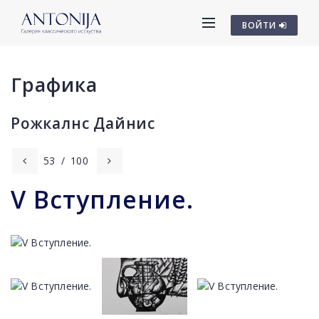
ВОЙТИ
Графика
Рожкалнс Дайниc
53
/
100
V Вступление.