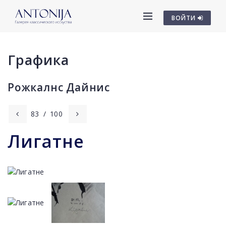
ВОЙТИ
Графика
Рожкалнс Дайниc
83
/
100
Лигатне