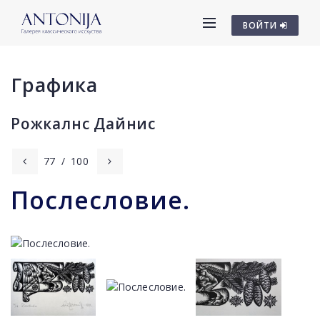
ВОЙТИ
Графика
Рожкалнс Дайниc
77
/
100
Послесловие.