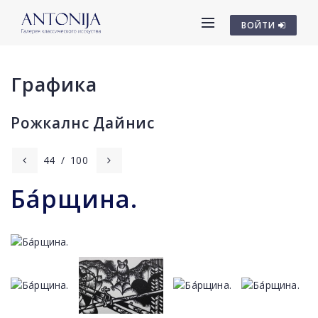
ВОЙТИ
Графика
Рожкалнс Дайниc
44
/
100
Ба́рщина.