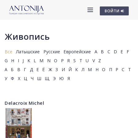
ВОЙТИ
Живопись
Все
Латышские
Русские
Европейские
A
B
C
D
E
F
G
H
I
J
K
L
M
N
O
P
R
S
T
U
V
Z
А
Б
В
Г
Д
Е
Ё
Ж
З
И
Й
К
Л
М
Н
О
П
Р
С
Т
У
Ф
Х
Ц
Ч
Ш
Щ
Э
Ю
Я
Delacroix Michel