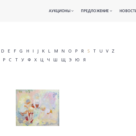
АУКЦИОНЫ
ПРЕДЛОЖЕНИЕ
НОВОС
D
E
F
G
H
I
J
K
L
M
N
O
P
R
S
T
U
V
Z
Р
С
Т
У
Ф
Х
Ц
Ч
Ш
Щ
Э
Ю
Я