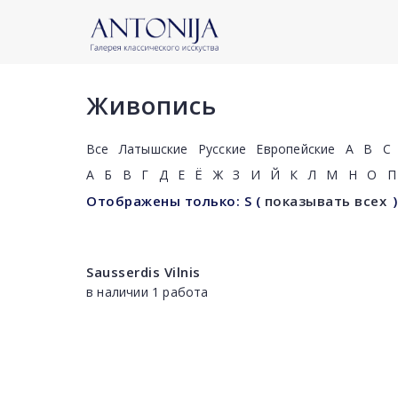
Живопись
Все
Латышские
Русские
Европейские
A
B
C
А
Б
В
Г
Д
Е
Ё
Ж
З
И
Й
К
Л
М
Н
О
П
Отображены только: S
(
показывать всех
)
Sausserdis Vilnis
в наличии 1 работа