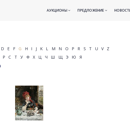
АУКЦИОНЫ
ПРЕДЛОЖЕНИЕ
НОВОС
D
E
F
G
H
I
J
K
L
M
N
O
P
R
S
T
U
V
Z
Р
С
Т
У
Ф
Х
Ц
Ч
Ш
Щ
Э
Ю
Я
)