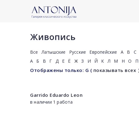
Живопись
Все
Латышские
Русские
Европейские
A
B
C
А
Б
В
Г
Д
Е
Ё
Ж
З
И
Й
К
Л
М
Н
О
П
Отображены только: G
(
показывать всех
Garrido Eduardo Leon
в наличии 1 работа