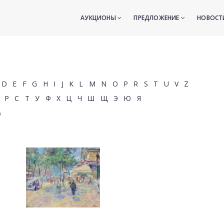
АУКЦИОНЫ
ПРЕДЛОЖЕНИЕ
НОВОС
D
E
F
G
H
I
J
K
L
M
N
O
P
R
S
T
U
V
Z
Р
С
Т
У
Ф
Х
Ц
Ч
Ш
Щ
Э
Ю
Я
)