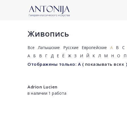
Живопись
Все
Латышские
Русские
Европейские
A
B
C
А
Б
В
Г
Д
Е
Ё
Ж
З
И
Й
К
Л
М
Н
О
П
Отображены только: A
(
показывать всех
Adrion Lucien
в наличии 1 работа