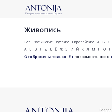
Живопись
Все
Латышские
Русские
Европейские
A
B
C
А
Б
В
Г
Д
Е
Ё
Ж
З
И
Й
К
Л
М
Н
О
П
Отображены только: E
(
показывать всех
)
Галере