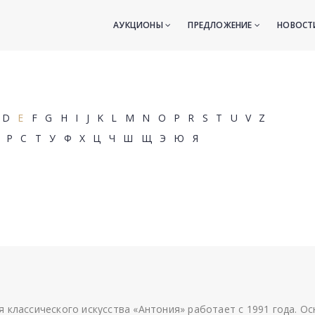
АУКЦИОНЫ
ПРЕДЛОЖЕНИЕ
НОВОС
D
E
F
G
H
I
J
K
L
M
N
O
P
R
S
T
U
V
Z
Р
С
Т
У
Ф
Х
Ц
Ч
Ш
Щ
Э
Ю
Я
я классического искусства «Антония» работает с 1991 года. О