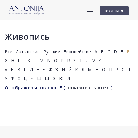
ВОЙТИ
Живопись
Все
Латышские
Русские
Европейские
A
B
C
D
E
F
G
H
I
J
K
L
M
N
O
P
R
S
T
U
V
Z
А
Б
В
Г
Д
Е
Ё
Ж
З
И
Й
К
Л
М
Н
О
П
Р
С
Т
У
Ф
Х
Ц
Ч
Ш
Щ
Э
Ю
Я
Отображены только: F
(
показывать всех
)