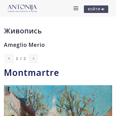
ВОЙТИ
Живопись
Ameglio Merio
2
/
2
Montmartre