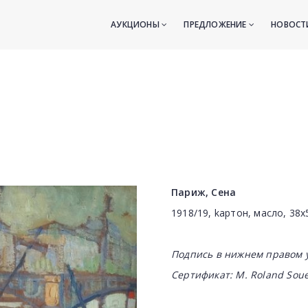
АУКЦИОНЫ
ПРЕДЛОЖЕНИЕ
НОВОС
Париж, Сена
1918/19, kартон, масло, 38x
Подпись в нижн
ем правом 
С
ертификат: M. Roland Soue