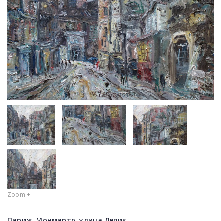
Zoom +
Париж, Монмартр, улица Лепик