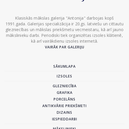
Klasiskās mākslas galerija "Antonija" darbojas kopš
1991.gada. Galerijas specializācija ir 20.gs. latviešu un cittautu
glezniecības un mākslas priekšmetu vecmeistaru, kā arī jauno
mākslinieku darbi. Periodiski tiek organizētas izsoles klātienē,
kā arī vairākdienu izsoles internetā.
VAIRĀK PAR GALERIJU
SĀKUMLAPA
IZSOLES
GLEZNIECĪBA
GRAFIKA
PORCELĀNS
ANTIKVĀRIE PRIEKŠMETI
DIZAINS
IESPIEDDARBI
MĀKSLINIEKI