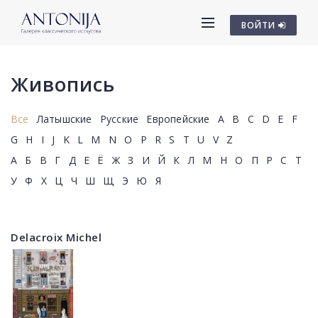
ВОЙТИ
Живопись
Все
Латышские
Русские
Европейские
A
B
C
D
E
F
G
H
I
J
K
L
M
N
O
P
R
S
T
U
V
Z
А
Б
В
Г
Д
Е
Ё
Ж
З
И
Й
К
Л
М
Н
О
П
Р
С
Т
У
Ф
Х
Ц
Ч
Ш
Щ
Э
Ю
Я
Delacroix Michel