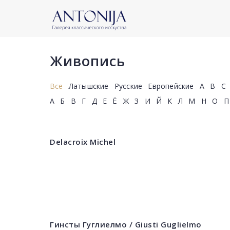
Живопись
Все
Латышские
Русские
Европейские
A
B
C
А
Б
В
Г
Д
Е
Ё
Ж
З
И
Й
К
Л
М
Н
О
П
Delacroix Michel
Гинсты Гуглиелмо / Giusti Guglielmo