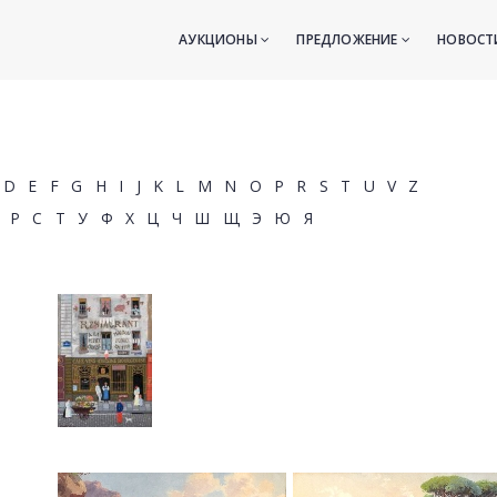
АУКЦИОНЫ
ПРЕДЛОЖЕНИЕ
НОВОС
D
E
F
G
H
I
J
K
L
M
N
O
P
R
S
T
U
V
Z
Р
С
Т
У
Ф
Х
Ц
Ч
Ш
Щ
Э
Ю
Я