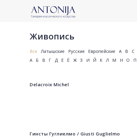
Живопись
Все
Латышские
Русские
Европейские
A
B
C
А
Б
В
Г
Д
Е
Ё
Ж
З
И
Й
К
Л
М
Н
О
П
Delacroix Michel
Гинсты Гуглиелмо / Giusti Guglielmo