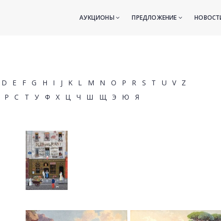
АУКЦИОНЫ
ПРЕДЛОЖЕНИЕ
НОВОС
D
E
F
G
H
I
J
K
L
M
N
O
P
R
S
T
U
V
Z
Р
С
Т
У
Ф
Х
Ц
Ч
Ш
Щ
Э
Ю
Я