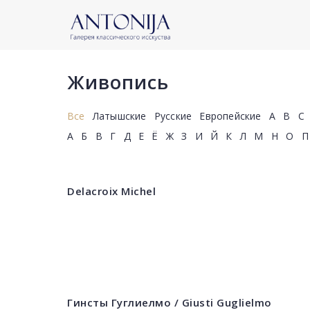
Живопись
Все
Латышские
Русские
Европейские
A
B
C
А
Б
В
Г
Д
Е
Ё
Ж
З
И
Й
К
Л
М
Н
О
П
Delacroix Michel
Гинсты Гуглиелмо / Giusti Guglielmo