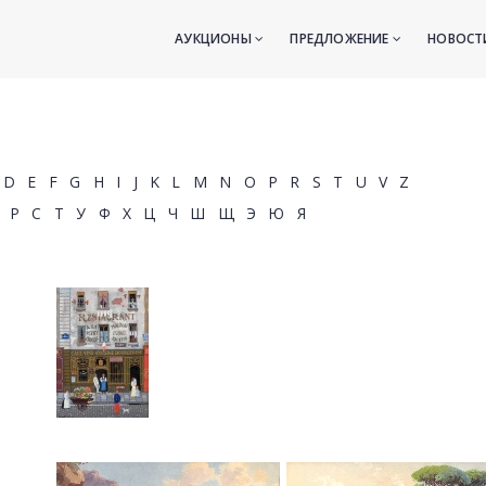
АУКЦИОНЫ
ПРЕДЛОЖЕНИЕ
НОВОС
D
E
F
G
H
I
J
K
L
M
N
O
P
R
S
T
U
V
Z
Р
С
Т
У
Ф
Х
Ц
Ч
Ш
Щ
Э
Ю
Я