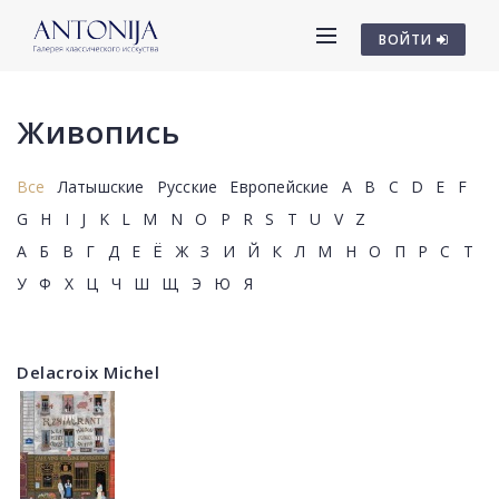
ВОЙТИ
Живопись
Все
Латышские
Русские
Европейские
A
B
C
D
E
F
G
H
I
J
K
L
M
N
O
P
R
S
T
U
V
Z
А
Б
В
Г
Д
Е
Ё
Ж
З
И
Й
К
Л
М
Н
О
П
Р
С
Т
У
Ф
Х
Ц
Ч
Ш
Щ
Э
Ю
Я
Delacroix Michel